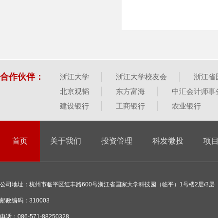
合作伙伴：
浙江大学
浙江大学校友会
浙江省
北京观韬
东方富海
中汇会计师事
建设银行
工商银行
农业银行
首页
关于我们
投资管理
科发微投
项
公司地址：杭州市临平区红丰路600号浙江省国家大学科技园（临平）1号楼2层/3层
邮政编码：310003
电话：086-571-88250328