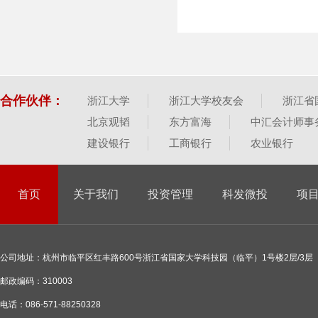
合作伙伴：
浙江大学
浙江大学校友会
浙江省
北京观韬
东方富海
中汇会计师事
建设银行
工商银行
农业银行
首页
关于我们
投资管理
科发微投
项
公司地址：杭州市临平区红丰路600号浙江省国家大学科技园（临平）1号楼2层/3层
邮政编码：310003
电话：086-571-88250328