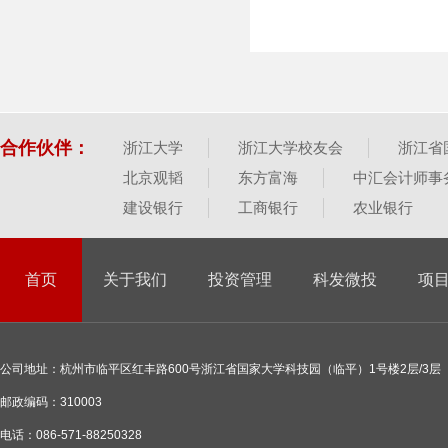
合作伙伴：
浙江大学
浙江大学校友会
浙江省
北京观韬
东方富海
中汇会计师事
建设银行
工商银行
农业银行
首页
关于我们
投资管理
科发微投
项
公司地址：杭州市临平区红丰路600号浙江省国家大学科技园（临平）1号楼2层/3层
邮政编码：310003
电话：086-571-88250328