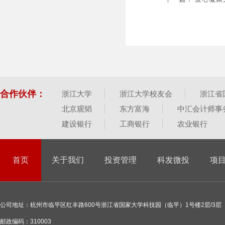
合作伙伴：
浙江大学
浙江大学校友会
浙江省
北京观韬
东方富海
中汇会计师事
建设银行
工商银行
农业银行
首页
关于我们
投资管理
科发微投
项
公司地址：杭州市临平区红丰路600号浙江省国家大学科技园（临平）1号楼2层/3层
邮政编码：310003