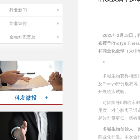
行业新闻
防非宣传
2025年2月18
金融知识普及
布授予Photys Ther
和商业化全球（大中
>
多域生物获得相应
及Photys部分股
开展临床试验。
科发微投 +
对比国外II期临床I
用度；对心脏离子通
起效剂量更低、药效
多域生物创始人、
商业化开发。本次合作